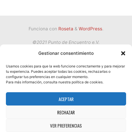
Funciona con
Roseta
&
WordPress
.
©2021 Punto de Encuentro e.V.
Gestionar consentimiento
Volver
Usamos cookies para que la web funcione correctamente y para mejorar
tu experiencia. Puedes aceptar todas las cookies, rechazarlas o
Política de privacidad
configurar tus preferencias en cualquier momento.
arriba
Condiciones de Servicio
Para más información, consulta nuestra política de cookies.
Impressum
ACEPTAR
Términos y condiciones
Política de cookies (UE)
RECHAZAR
VER PREFERENCIAS