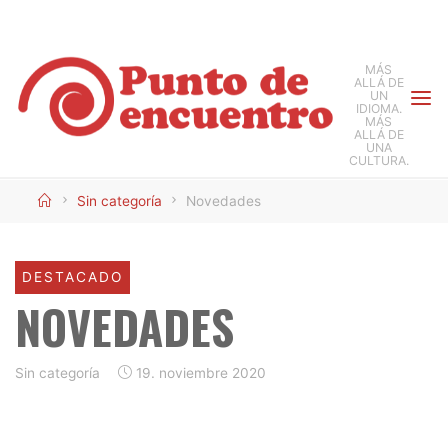
Saltar
al
MÁS
contenido
ALLÁ DE
UN
IDIOMA.
MÁS
ALLÁ DE
UNA
CULTURA.
Inicio
Sin categoría
Novedades
DESTACADO
NOVEDADES
Sin categoría
19. noviembre 2020