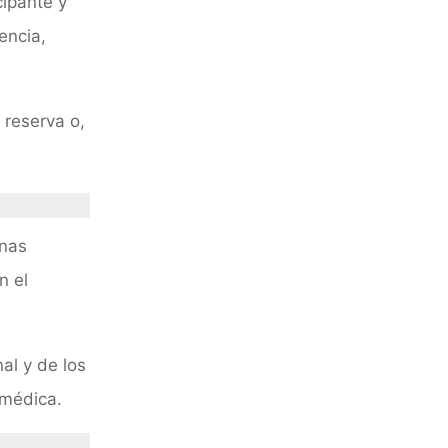
cipante y
encia,
 reserva o,
unas
n el
al y de los
 médica.