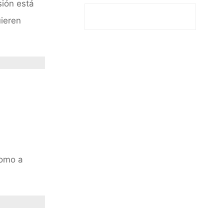
sión está
uieren
como a