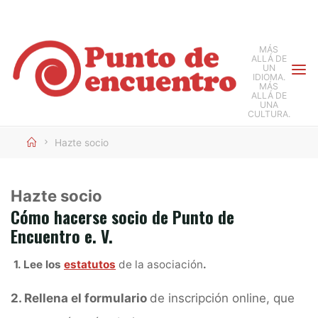
Saltar
al
MÁS
contenido
ALLÁ DE
UN
IDIOMA.
MÁS
ALLÁ DE
UNA
CULTURA.
Inicio
Hazte socio
Hazte socio
Cómo hacerse socio de Punto de
Encuentro e. V.
1. Lee los
estatutos
de la asociación
.
2. Rellena el formulario
de inscripción online, que