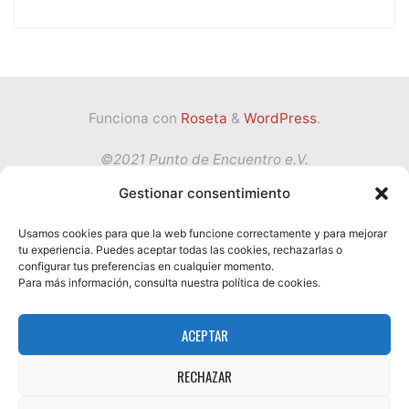
Funciona con
Roseta
&
WordPress
.
©2021 Punto de Encuentro e.V.
Gestionar consentimiento
Volver
Usamos cookies para que la web funcione correctamente y para mejorar
tu experiencia. Puedes aceptar todas las cookies, rechazarlas o
Política de privacidad
configurar tus preferencias en cualquier momento.
arriba
Condiciones de Servicio
Para más información, consulta nuestra política de cookies.
Impressum
ACEPTAR
Términos y condiciones
Política de cookies (UE)
RECHAZAR