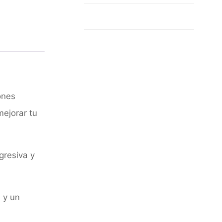
ones
ejorar tu
gresiva y
 y un