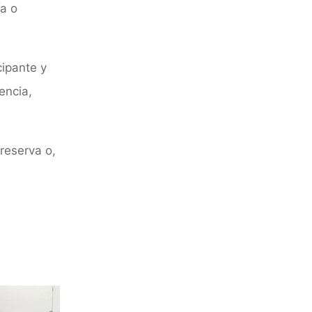
ía o
cipante y
encia,
reserva o,