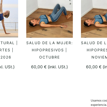
TURAL |
SALUD DE LA MUJER:
SALUD DE L
 OPCIONES
SELECCIONAR OPCIONES
SELECCION
RTES |
HIPOPRESIVOS |
HIPOPRES
 2026
OCTUBRE
NOVIE
kl. USt.}
60,00
€
{inkl. USt.}
60,00
€
{i
Usamos cook
experiencia.