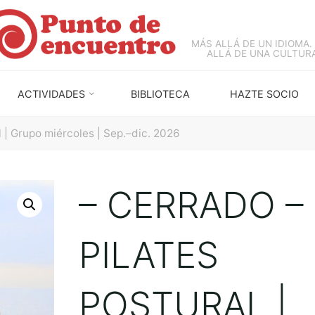
MÁS ALLÁ DE UN IDIOMA.
ALLÁ DE UNA CULTURA
ACTIVIDADES
BIBLIOTECA
HAZTE SOCIO
 | Grupo miércoles | Sep.–dic. 2026
– CERRADO –
PILATES
POSTURAL |