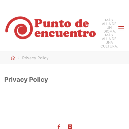
Saltar
al
MÁS
contenido
ALLÁ DE
UN
IDIOMA.
MÁS
ALLÁ DE
UNA
CULTURA.
Inicio
Privacy Policy
Privacy Policy