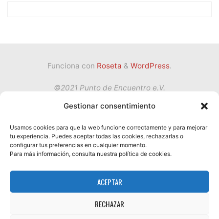
Funciona con
Roseta
&
WordPress
.
©2021 Punto de Encuentro e.V.
Gestionar consentimiento
Volver
Usamos cookies para que la web funcione correctamente y para mejorar
tu experiencia. Puedes aceptar todas las cookies, rechazarlas o
Política de privacidad
configurar tus preferencias en cualquier momento.
arriba
Condiciones de Servicio
Para más información, consulta nuestra política de cookies.
Impressum
ACEPTAR
Términos y condiciones
Política de cookies (UE)
RECHAZAR