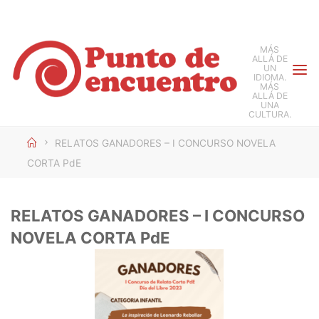
Saltar
al
MÁS
contenido
ALLÁ DE
UN
IDIOMA.
MÁS
ALLÁ DE
UNA
CULTURA.
Inicio
RELATOS GANADORES – I CONCURSO NOVELA
CORTA PdE
RELATOS GANADORES – I CONCURSO
NOVELA CORTA PdE