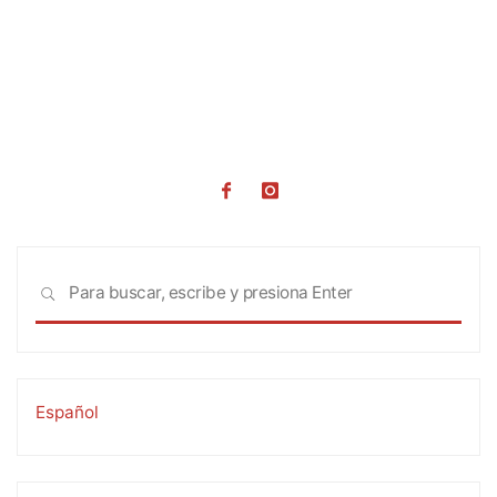
Busc
BUSCAR
Español