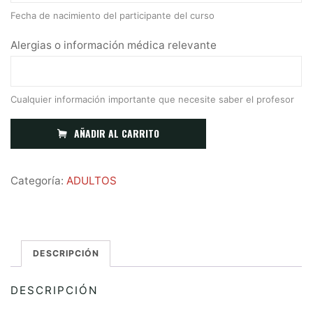
Fecha de nacimiento del participante del curso
Alergias o información médica relevante
Cualquier información importante que necesite saber el profesor
A
AÑADIR AL CARRITO
l
t
Categoría:
ADULTOS
e
r
n
DESCRIPCIÓN
a
t
DESCRIPCIÓN
i