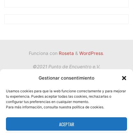
Funciona con
Roseta
&
WordPress
.
©2021 Punto de Encuentro e.V.
Gestionar consentimiento
Volver
Usamos cookies para que la web funcione correctamente y para mejorar
tu experiencia. Puedes aceptar todas las cookies, rechazarlas o
Política de privacidad
configurar tus preferencias en cualquier momento.
arriba
Condiciones de Servicio
Para más información, consulta nuestra política de cookies.
Impressum
ACEPTAR
Términos y condiciones