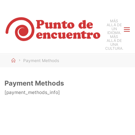
Saltar
al
MÁS
contenido
ALLÁ DE
UN
IDIOMA.
MÁS
ALLÁ DE
UNA
CULTURA.
Inicio
Payment Methods
Payment Methods
[payment_methods_info]