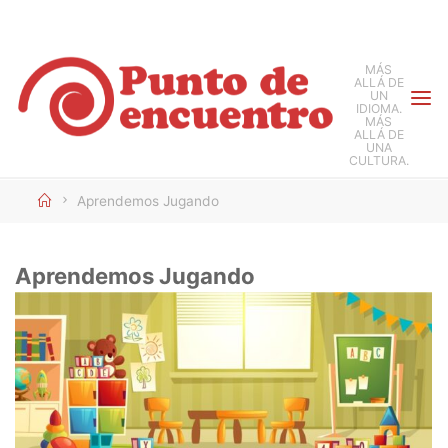
Saltar
al
MÁS
contenido
ALLÁ DE
UN
IDIOMA.
MÁS
ALLÁ DE
UNA
CULTURA.
Inicio
Aprendemos Jugando
Aprendemos Jugando